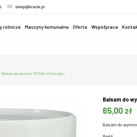
5
sklep@kracik.pl
 rolnicze
Maszyny komunalne
Oferta
Współpraca
Konta
Balsam do wymion ”12” 500 ml Can Agri
Balsam do wym
65,00 zł
Balsam do wymion z
Ilość