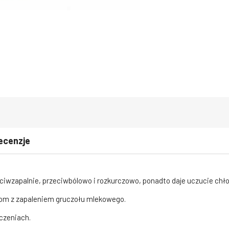
ecenzje
zeciwzapalnie, przeciwbólowo i rozkurczowo, ponadto daje uczucie chł
wom z zapaleniem gruczołu mlekowego.
czeniach.