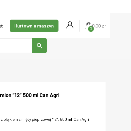
kt
Hurtownia maszyn
0,00 zł
0
search
ion ”12” 500 ml Can Agri
 olejkiem z mięty pieprzowej ”12”, 500 ml Can Agri