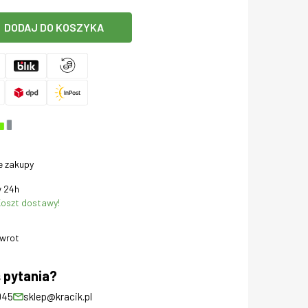
DODAJ DO KOSZYKA
e zakupy
 24h
oszt dostawy!
zwrot
 pytania?
045
sklep@kracik.pl