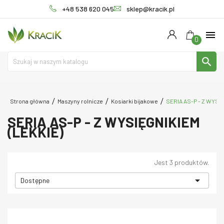
+48 538 620 045
sklep@kracik.pl
menu
0
search
Strona główna
Maszyny rolnicze
Kosiarki bijakowe
SERIA AS-P - Z WYSIĘ
SERIA AS-P - Z WYSIĘGNIKIEM
(LEKKIE)
Jest 3 produktów.

Dostępne