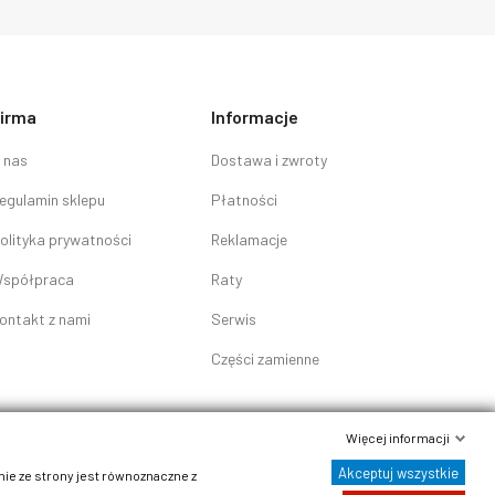
irma
Informacje
 nas
Dostawa i zwroty
egulamin sklepu
Płatności
olityka prywatności
Reklamacje
spółpraca
Raty
ontakt z nami
Serwis
Części zamienne
Więcej informacji
Akceptuj wszystkie
nie ze strony jest równoznaczne z