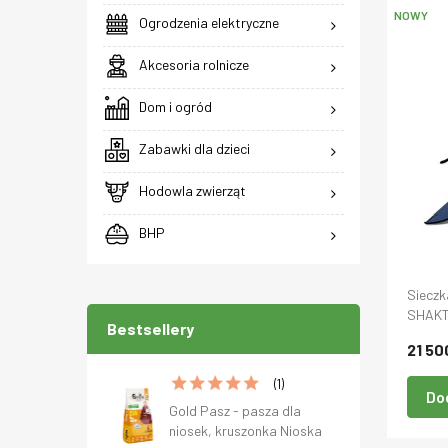
NOWY
Ogrodzenia elektryczne
Akcesoria rolnicze
Dom i ogród
Zabawki dla dzieci
Hodowla zwierząt
BHP
Sieczk
SHAKT
Bestsellery
21 50
(1)
Do
Gold Pasz - pasza dla
niosek, kruszonka Nioska