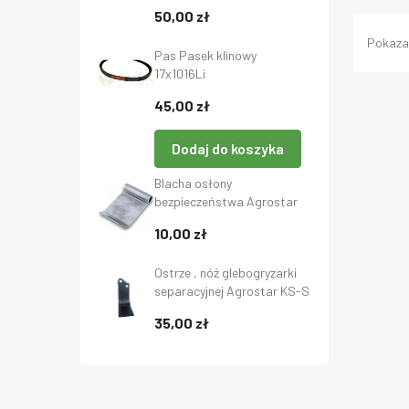
Babuni bez GMO 20 kg,
50,00 zł
GoldPasz, Gold-Pasz
Pokazan
Pas Pasek klinowy
17x1016Li
45,00 zł
Dodaj do koszyka
Blacha osłony
bezpieczeństwa Agrostar
70x105 mm- Deflektor do
10,00 zł
kosiarki bijakowej - Osłona
blaszana - Szeroka blaszka
Ostrze , nóż glebogryzarki
separacyjnej Agrostar KS-S
Lewe
35,00 zł