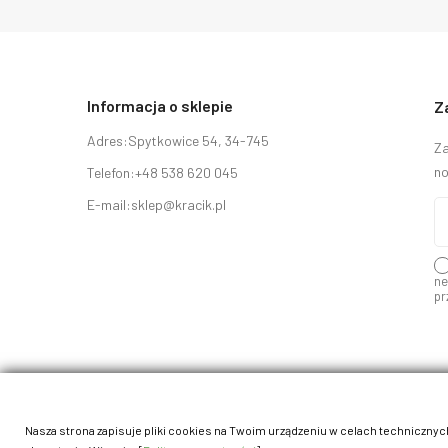
Informacja o sklepie
Z
Adres:
Spytkowice 54, 34-745
Za
no
Telefon:
+48 538 620 045
E-mail:
sklep@kracik.pl
ne
pr
Nasza strona zapisuje pliki cookies na Twoim urządzeniu w celach technicznych