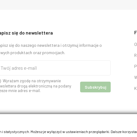
F
apisz się do newslettera
O
pisz się do naszego newslettera i otrzymuj informacje o
wych produktach oraz promocjach.
R
P
W
Wyrażam zgodę na otrzymywanie
wslettera drogą elektroniczną na podany
K
zeze mnie adres e-mail.
 i statystycznych. Możesz je wyłączyć w ustawieniach przeglądarki. Dalsze korzysta
© 2026 - kracik.pl