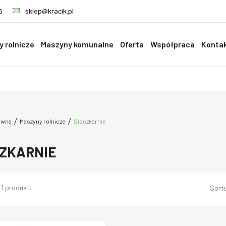
5
sklep@kracik.pl
 rolnicze
Maszyny komunalne
Oferta
Współpraca
Konta
ówna
Maszyny rolnicze
Sieczkarnie
CZKARNIE
 1 produkt.
Sortu