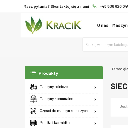
Masz pytania? Skontaktuj się z nami
+48 538 620 04
O nas
Maszyny
Strona gł
Produkty
SIE
Maszyny rolnicze
Maszyny komunalne
Jest
Części do maszyn rolniczych
Poidła i karmidła