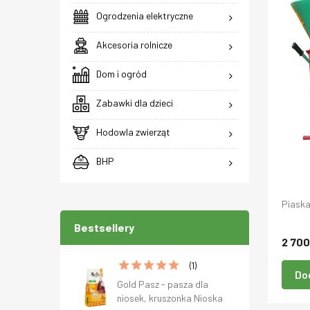
Ogrodzenia elektryczne
Akcesoria rolnicze
Dom i ogród
Zabawki dla dzieci
Hodowla zwierząt
BHP
Piaska
Bestsellery
2 700
(1)
Do
Gold Pasz - pasza dla
niosek, kruszonka Nioska