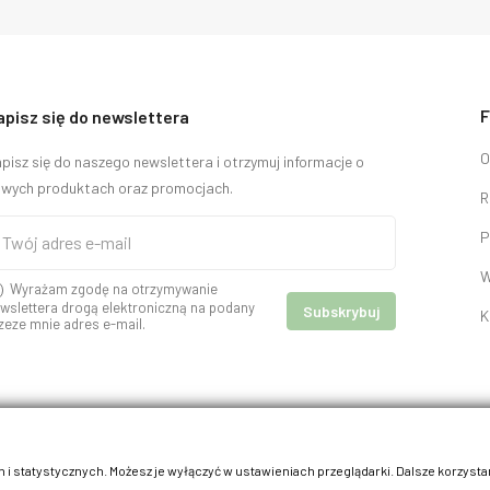
F
apisz się do newslettera
O
pisz się do naszego newslettera i otrzymuj informacje o
wych produktach oraz promocjach.
R
P
W
Wyrażam zgodę na otrzymywanie
wslettera drogą elektroniczną na podany
K
zeze mnie adres e-mail.
 i statystycznych. Możesz je wyłączyć w ustawieniach przeglądarki. Dalsze korzysta
© 2026 - kracik.pl