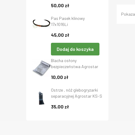
Babuni bez GMO 20 kg,
50,00 zł
GoldPasz, Gold-Pasz
Pokazan
Pas Pasek klinowy
17x1016Li
45,00 zł
Dodaj do koszyka
Blacha osłony
bezpieczeństwa Agrostar
70x105 mm- Deflektor do
10,00 zł
kosiarki bijakowej - Osłona
blaszana - Szeroka blaszka
Ostrze , nóż glebogryzarki
separacyjnej Agrostar KS-S
Lewe
35,00 zł