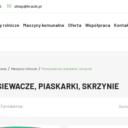
5
sklep@kracik.pl
 rolnicze
Maszyny komunalne
Oferta
Współpraca
Konta
ówna
Maszyny rolnicze
Rozsiewacze, piaskarki, skrzynie
IEWACZE, PIASKARKI, SKRZYNIE
 3 produktów.
Sortu