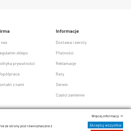
irma
Informacje
 nas
Dostawa i zwroty
egulamin sklepu
Płatności
olityka prywatności
Reklamacje
spółpraca
Raty
ontakt z nami
Serwis
Części zamienne
Więcej informacji
Akceptuj wszystkie
nie ze strony jest równoznaczne z