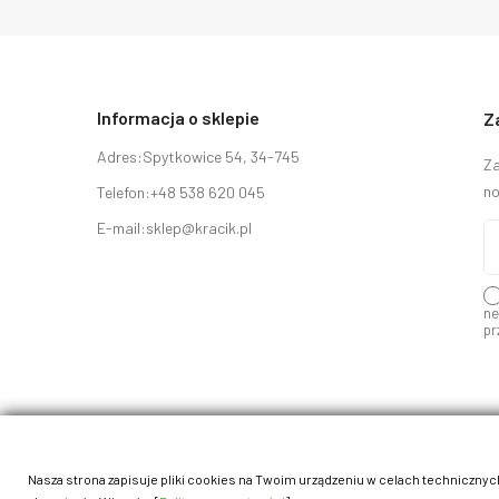
Informacja o sklepie
Z
Adres:
Spytkowice 54, 34-745
Za
no
Telefon:
+48 538 620 045
E-mail:
sklep@kracik.pl
ne
pr
Nasza strona zapisuje pliki cookies na Twoim urządzeniu w celach technicznych