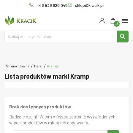
+48 538 620 045
sklep@kracik.pl
menu
0
search
Strona główna
Marki
Kramp
Lista produktów marki Kramp
Brak dostępnych produktów.
Bądźcie czujni! W tym miejscu zostanie wyświetlonych
więcej produktów w miarę ich dodawania.