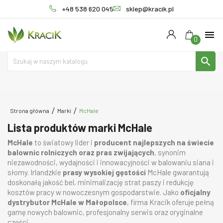
+48 538 620 045
sklep@kracik.pl
menu
0
search
Strona główna
Marki
McHale
Lista produktów marki McHale
McHale
to światowy lider i
producent najlepszych na świecie
balownic rolniczych oraz pras zwijających
, synonim
niezawodności, wydajności i innowacyjności w balowaniu siana i
słomy. Irlandzkie
prasy wysokiej gęstości
McHale gwarantują
doskonałą jakość bel, minimalizację strat paszy i redukcję
kosztów pracy w nowoczesnym gospodarstwie. Jako
oficjalny
dystrybutor McHale w Małopolsce
, firma Kracik oferuje pełną
gamę nowych balownic, profesjonalny serwis oraz oryginalne
części.