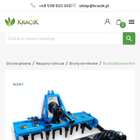
+48 538 620 045
sklep@kracik.pl
menu
0
search
Strona główna
Maszyny rolnicze
Brony wirnikowe
Brona Aktywna Wirnik
NOWY