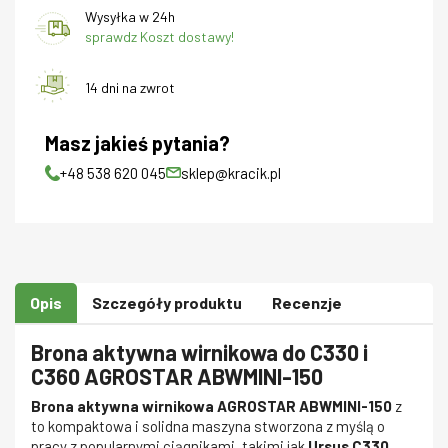
Wysyłka w 24h
sprawdz Koszt dostawy!
14 dni na zwrot
Masz jakieś pytania?
+48 538 620 045
sklep@kracik.pl
Opis
Szczegóły produktu
Recenzje
Brona aktywna wirnikowa do C330 i
C360 AGROSTAR ABWMINI-150
Brona aktywna wirnikowa AGROSTAR ABWMINI-150
z
to kompaktowa i solidna maszyna stworzona z myślą o
pracy z popularnymi ciągnikami, takimi jak
Ursus C330