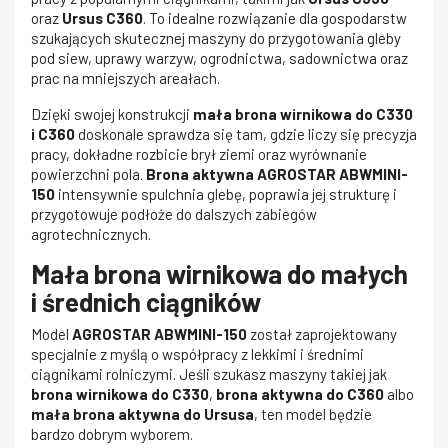
oraz
Ursus C360
. To idealne rozwiązanie dla gospodarstw
szukających skutecznej maszyny do przygotowania gleby
pod siew, uprawy warzyw, ogrodnictwa, sadownictwa oraz
prac na mniejszych areałach.
Dzięki swojej konstrukcji
mała brona wirnikowa do C330
i C360
doskonale sprawdza się tam, gdzie liczy się precyzja
pracy, dokładne rozbicie brył ziemi oraz wyrównanie
powierzchni pola.
Brona aktywna AGROSTAR ABWMINI-
150
intensywnie spulchnia glebę, poprawia jej strukturę i
przygotowuje podłoże do dalszych zabiegów
agrotechnicznych.
Mała brona wirnikowa do małych
i średnich ciągników
Model
AGROSTAR ABWMINI-150
został zaprojektowany
specjalnie z myślą o współpracy z lekkimi i średnimi
ciągnikami rolniczymi. Jeśli szukasz maszyny takiej jak
brona wirnikowa do C330
,
brona aktywna do C360
albo
mała brona aktywna do Ursusa
, ten model będzie
bardzo dobrym wyborem.