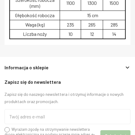
1100
1300
1500
(mm)
Głębokość robocza
15 cm
Waga (kg)
235
265
285
Liczba noży
10
12
14
keyboard_arrow_down
Informacja o sklepie
Zapisz się do newslettera
Zapisz się do naszego newslettera i otrzymuj informacje o nowych
produktach oraz promocjach.
Wyrażam zgodę na otrzymywanie newslettera
drogą elektroniczną na podany przeze mnie adres e-