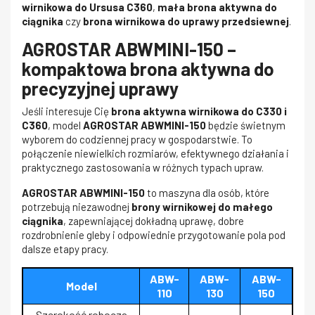
wirnikowa do Ursusa C360
,
mała brona aktywna do
ciągnika
czy
brona wirnikowa do uprawy przedsiewnej
.
AGROSTAR ABWMINI-150 –
kompaktowa brona aktywna do
precyzyjnej uprawy
Jeśli interesuje Cię
brona aktywna wirnikowa do C330 i
C360
, model
AGROSTAR ABWMINI-150
będzie świetnym
wyborem do codziennej pracy w gospodarstwie. To
połączenie niewielkich rozmiarów, efektywnego działania i
praktycznego zastosowania w różnych typach upraw.
AGROSTAR ABWMINI-150
to maszyna dla osób, które
potrzebują niezawodnej
brony wirnikowej do małego
ciągnika
, zapewniającej dokładną uprawę, dobre
rozdrobnienie gleby i odpowiednie przygotowanie pola pod
dalsze etapy pracy.
ABW-
ABW-
ABW-
Model
110
130
150
Szerokość robocza