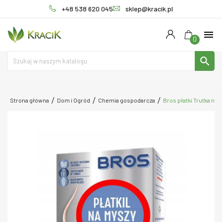
+48 538 620 045
sklep@kracik.pl
menu
0
search
Strona główna
Dom i Ogród
Chemia gospodarcza
Bros płatki Trutka na m