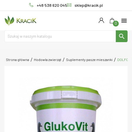
+48 538 620 045
sklep@kracik.pl
menu
0
search
Strona główna
Hodowla zwierząt
Suplementy pasze mieszanki
DOLFOS G