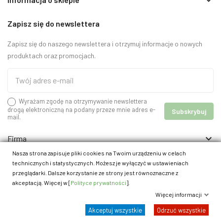
Zapisz się do newslettera
Zapisz się do naszego newslettera i otrzymuj informacje o nowych
produktach oraz promocjach.
Wyrażam zgodę na otrzymywanie newslettera
drogą elektroniczną na podany przeze mnie adres e-
mail.

Firma

Informacje
Nasza strona zapisuje pliki cookies na Twoim urządzeniu w celach
technicznych i statystycznych. Możesz je wyłączyć w ustawieniach
przeglądarki. Dalsze korzystanie ze strony jest równoznaczne z
akceptacją. Więcej w [
Polityce prywatności
].
Więcej informacji
© 2026 - kracik.pl
Akceptuj wszystkie
Odrzuć wszystkie