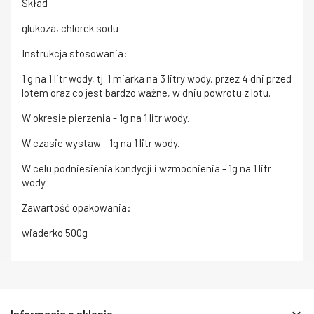
Skład
glukoza, chlorek sodu
Instrukcja stosowania:
1 g na 1 litr wody, tj. 1 miarka na 3 litry wody, przez 4 dni przed
lotem oraz co jest bardzo ważne, w dniu powrotu z lotu.
W okresie pierzenia - 1g na 1 litr wody.
W czasie wystaw - 1g na 1 litr wody.
W celu podniesienia kondycji i wzmocnienia - 1g na 1 litr
wody.
Zawartość opakowania:
wiaderko 500g
keyboard_arrow_down
Informacja o sklepie