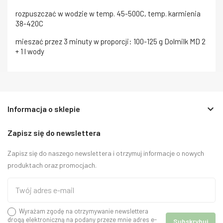
rozpuszczać w wodzie w temp. 45-500C, temp. karmienia
38-420C
mieszać przez 3 minuty w proporcji: 100-125 g Dolmilk MD 2
+ 1 l wody
keyboard_arrow_down
Informacja o sklepie
Zapisz się do newslettera
Zapisz się do naszego newslettera i otrzymuj informacje o nowych
produktach oraz promocjach.
Wyrażam zgodę na otrzymywanie newslettera
drogą elektroniczną na podany przeze mnie adres e-