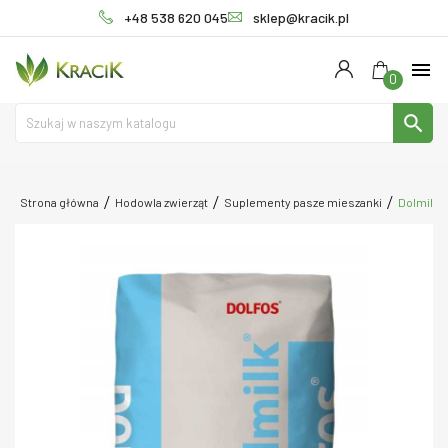
+48 538 620 045
sklep@kracik.pl
menu
0
search
Strona główna
Hodowla zwierząt
Suplementy pasze mieszanki
Dolmilk D