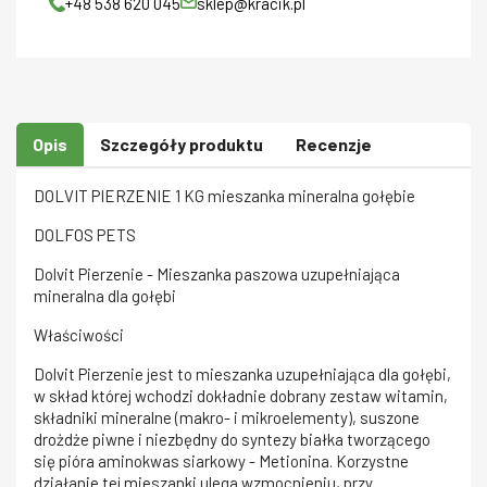
+48 538 620 045
sklep@kracik.pl
Opis
Szczegóły produktu
Recenzje
DOLVIT PIERZENIE 1 KG mieszanka mineralna gołębie
DOLFOS PETS
Dolvit Pierzenie - Mieszanka paszowa uzupełniająca
mineralna dla gołębi
Właściwości
Dolvit Pierzenie jest to mieszanka uzupełniająca dla gołębi,
w skład której wchodzi dokładnie dobrany zestaw witamin,
składniki mineralne (makro- i mikroelementy), suszone
drożdże piwne i niezbędny do syntezy białka tworzącego
się pióra aminokwas siarkowy - Metionina. Korzystne
działanie tej mieszanki ulega wzmocnieniu, przy