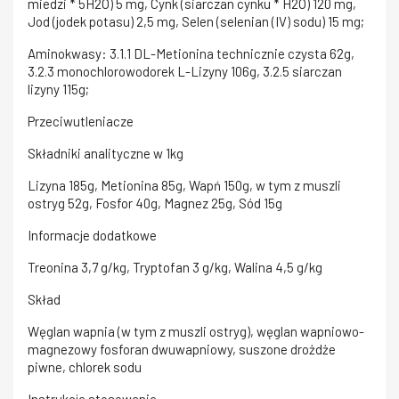
miedzi * 5H2O) 5 mg, Cynk (siarczan cynku * H2O) 120 mg,
Jod (jodek potasu) 2,5 mg, Selen (selenian (IV) sodu) 15 mg;
Aminokwasy: 3.1.1 DL-Metionina technicznie czysta 62g,
3.2.3 monochlorowodorek L-Lizyny 106g, 3.2.5 siarczan
lizyny 115g;
Przeciwutleniacze
Składniki analityczne w 1kg
Lizyna 185g, Metionina 85g, Wapń 150g, w tym z muszli
ostryg 52g, Fosfor 40g, Magnez 25g, Sód 15g
Informacje dodatkowe
Treonina 3,7 g/kg, Tryptofan 3 g/kg, Walina 4,5 g/kg
Skład
Węglan wapnia (w tym z muszli ostryg), węglan wapniowo-
magnezowy fosforan dwuwapniowy, suszone drożdże
piwne, chlorek sodu
Instrukcja stosowania