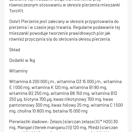
równoczesnym stosowaniu w okresie pierzenia mieszanki
ToroVit.
Dolvit Pierzenie jest zalecany w okresie przygotowania do
pierzenia i w czasie jego trwania. Regularne podawanie tej
mieszanki powoduje tworzenie prawidłowych piór jak
również przyczynia się do skrócenia okresu pierzenia.
Skład
Dodatki w 1kg
Witaminy
Witamina A 200 000 j.m., witamina D3 15 000 j.m., witamina
E 1 000 mg, witamina K 120 mg, witamina B1 80 mg,
witamina B2 250 mg, witamina B6 150 mg, witamina B12
250 µg, biotyna 700 µg, kwas nikotynowy 700 mg, kwas
pantotenowy 300 mg, kwas foliowy 25 mg, witamina C 1 500
mg, cholina 10 800 mg, betaina 15 000 mg
Pierwiastki śladowe: Żelazo (siarczan żelaza (II) * H2O) 30
mg, Mangan (tlenek manganu (II)) 120 mg, Miedź (siarczan