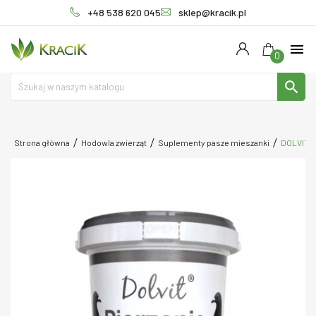
+48 538 620 045
sklep@kracik.pl
menu
0
search
Strona główna
Hodowla zwierząt
Suplementy pasze mieszanki
DOLVIT pi