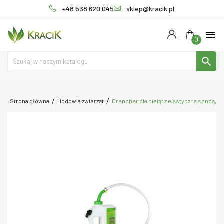
+48 538 620 045
sklep@kracik.pl
menu
0
search
Strona główna
Hodowla zwierząt
Drencher dla cieląt z elastyczną sondą, "Pro