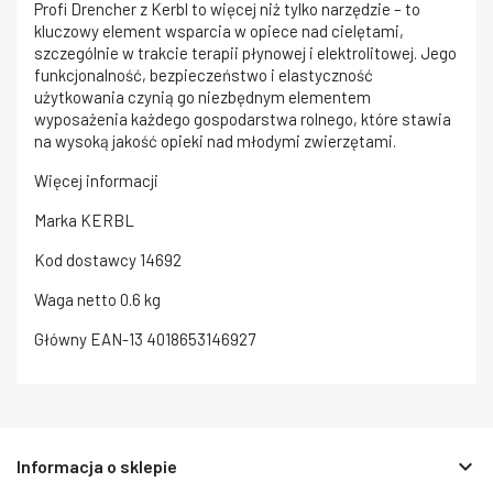
Profi Drencher z Kerbl to więcej niż tylko narzędzie – to
kluczowy element wsparcia w opiece nad cielętami,
szczególnie w trakcie terapii płynowej i elektrolitowej. Jego
funkcjonalność, bezpieczeństwo i elastyczność
użytkowania czynią go niezbędnym elementem
wyposażenia każdego gospodarstwa rolnego, które stawia
na wysoką jakość opieki nad młodymi zwierzętami.
Więcej informacji
Marka
KERBL
Kod dostawcy
14692
Waga netto
0.6 kg
Główny EAN-13
4018653146927
keyboard_arrow_down
Informacja o sklepie