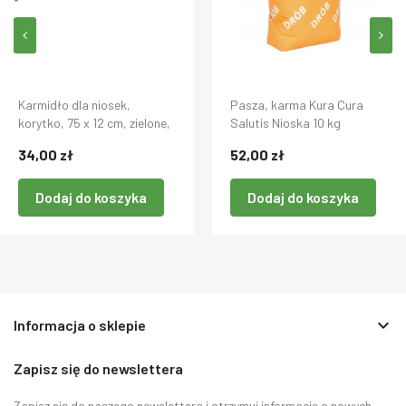
Karmidło dla niosek,
Pasza, karma Kura Cura
korytko, 75 x 12 cm, zielone,
Salutis Nioska 10 kg
Novital
34,00 zł
52,00 zł
Dodaj do koszyka
Dodaj do koszyka
keyboard_arrow_down
Informacja o sklepie
Zapisz się do newslettera
Zapisz się do naszego newslettera i otrzymuj informacje o nowych