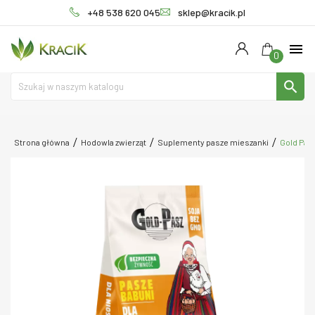
+48 538 620 045
sklep@kracik.pl
menu
0
search
Strona główna
Hodowla zwierząt
Suplementy pasze mieszanki
Gold Pasz