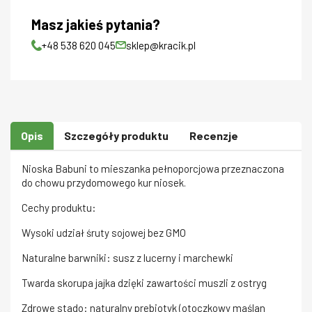
Masz jakieś pytania?
+48 538 620 045
sklep@kracik.pl
Opis
Szczegóły produktu
Recenzje
Nioska Babuni to mieszanka pełnoporcjowa przeznaczona
do chowu przydomowego kur niosek.
Cechy produktu:
Wysoki udział śruty sojowej bez GMO
Naturalne barwniki: susz z lucerny i marchewki
Twarda skorupa jajka dzięki zawartości muszli z ostryg
Zdrowe stado: naturalny prebiotyk (otoczkowy maślan