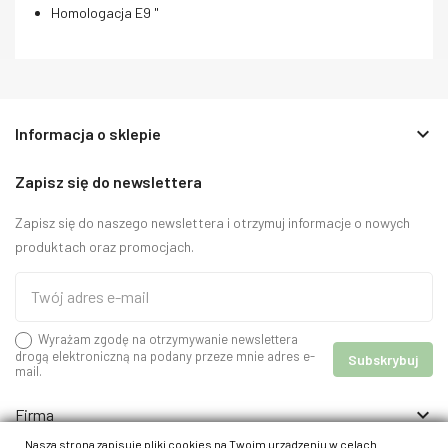
Homologacja E9 "
keyboard_arrow_down
Informacja o sklepie
Zapisz się do newslettera
Zapisz się do naszego newslettera i otrzymuj informacje o nowych
produktach oraz promocjach.
Wyrażam zgodę na otrzymywanie newslettera
drogą elektroniczną na podany przeze mnie adres e-
mail.

Firma

Informacje
Nasza strona zapisuje pliki cookies na Twoim urządzeniu w celach