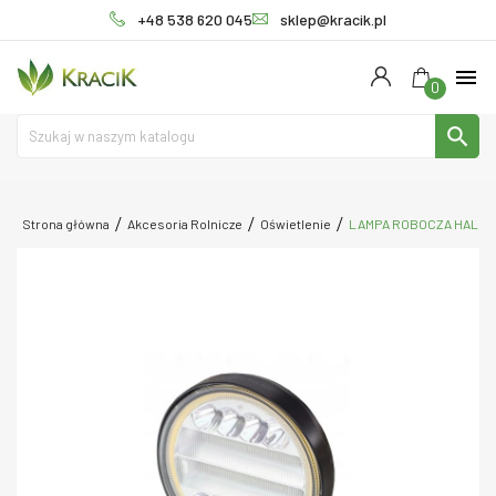
+48 538 620 045
sklep@kracik.pl
menu
0
search
Strona główna
Akcesoria Rolnicze
Oświetlenie
LAMPA ROBOCZA HALOGE