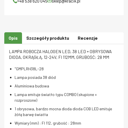
+48 538 620 045
sklep@kracik.pl
Opis
Szczegóły produktu
Recenzje
LAMPA ROBOCZA HALOGEN LED, 38 LED + OBRYSOWA
DIODA, OKRĄGŁĄ, 12-24V, FI 112MM, GRUBOŚĆ: 28 MM
"GMPLRH38L-28
Lampa posiada 38 diód
Aluminiowa budowa
Lampa emituje światło typu COMBO (skupione +
rozproszone)
1 obrysowa, bardzo mocna dioda dioda COB LED emituje
żółą barwę światła
Wymiary (mm) : FI 112, grubość : 28mm