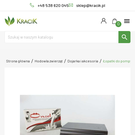
+48 538 620 045
sklep@kracik.pl
menu
0
search
Strona główna
Hodowla zwierząt
Dojarka i akcesoria
Łopatki do pompy p