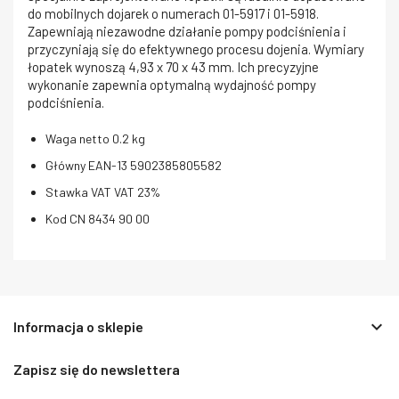
do mobilnych dojarek o numerach 01-5917 i 01-5918.
Zapewniają niezawodne działanie pompy podciśnienia i
przyczyniają się do efektywnego procesu dojenia. Wymiary
łopatek wynoszą 4,93 x 70 x 43 mm. Ich precyzyjne
wykonanie zapewnia optymalną wydajność pompy
podciśnienia.
Waga netto
0.2 kg
Główny EAN-13
5902385805582
Stawka VAT
VAT 23%
Kod CN
8434 90 00
keyboard_arrow_down
Informacja o sklepie
Zapisz się do newslettera