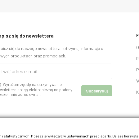
F
apisz się do newslettera
O
pisz się do naszego newslettera i otrzymuj informacje o
wych produktach oraz promocjach.
R
P
W
Wyrażam zgodę na otrzymywanie
wslettera drogą elektroniczną na podany
K
zeze mnie adres e-mail.
 i statystycznych. Możesz je wyłączyć w ustawieniach przeglądarki. Dalsze korzysta
© 2026 - kracik.pl