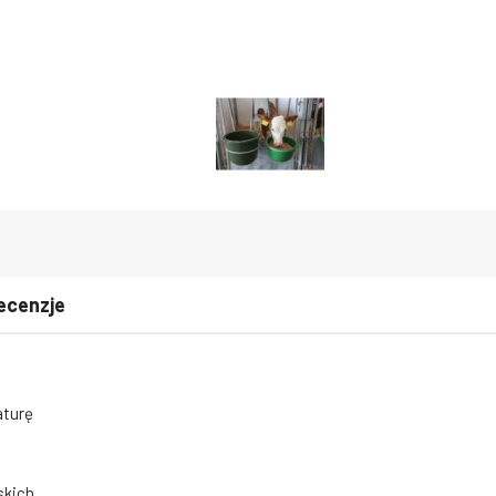
ecenzje
aturę
skich