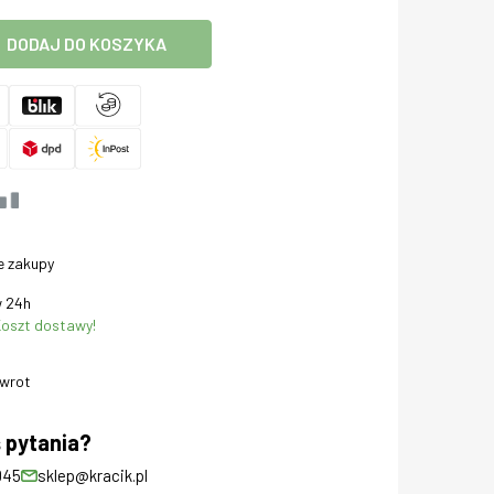
DODAJ DO KOSZYKA
e zakupy
 24h
oszt dostawy!
zwrot
 pytania?
045
sklep@kracik.pl