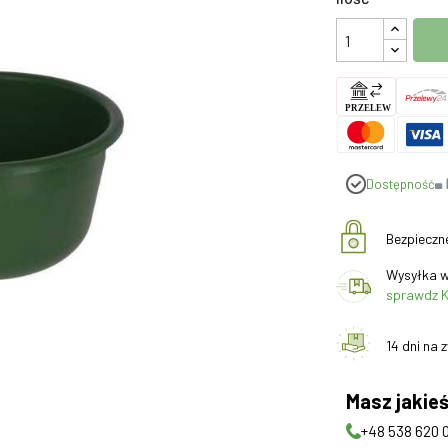
Dostępność
Bezpieczn
Wysyłka w
sprawdz K
14 dni na 
Masz jakieś
+48 538 620 