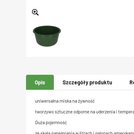
Opis
Szczegóły produktu
R
uniwersalna miska na żywność
tworzywo sztuczne odporne na uderzenia i temper
Duża pojemność
ze skalą napełniania w litrach i galonach amerykań