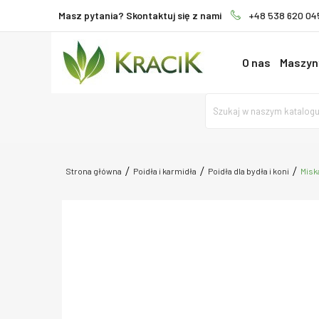
Masz pytania? Skontaktuj się z nami
+48 538 620 04
O nas
Maszyny
Strona główna
Poidła i karmidła
Poidła dla bydła i koni
Miska