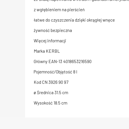
z wgłębieniem na pierścień
łatwe do czyszczenia dzięki okrągłej wnęce
żywność bezpieczna
Więcej informacji
Marka
KERBL
Główny EAN-13
4018653216590
Pojemność/Objętość
8 l
Kod CN
3926 90 97
ø Średnica
31.5 cm
Wysokość
18.5 cm