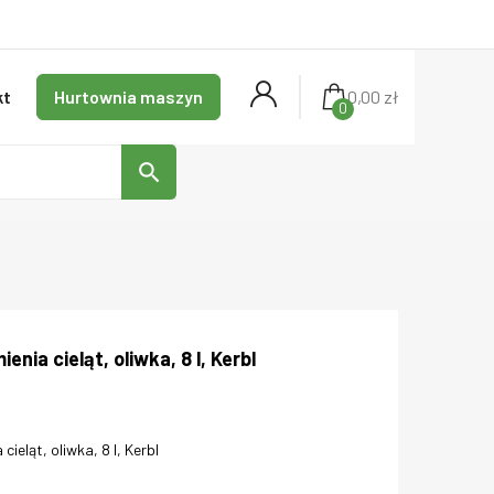
kt
Hurtownia maszyn
0,00 zł
0
search
enia cieląt, oliwka, 8 l, Kerbl
cieląt, oliwka, 8 l, Kerbl