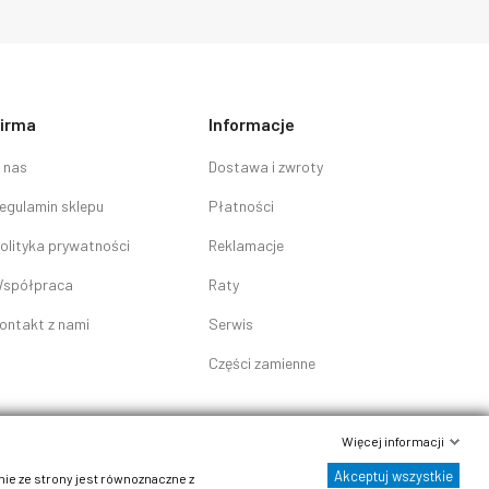
irma
Informacje
 nas
Dostawa i zwroty
egulamin sklepu
Płatności
olityka prywatności
Reklamacje
spółpraca
Raty
ontakt z nami
Serwis
Części zamienne
Więcej informacji
Akceptuj wszystkie
nie ze strony jest równoznaczne z