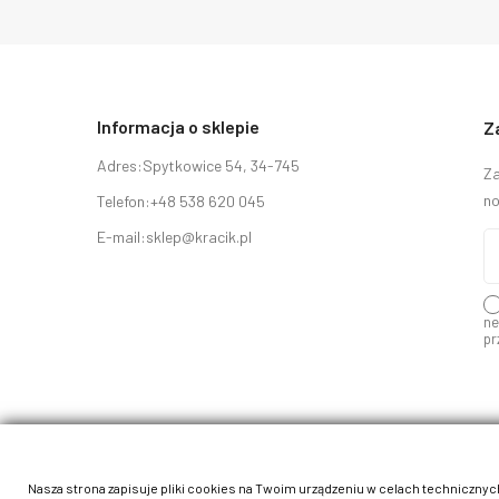
Informacja o sklepie
Z
Adres:
Spytkowice 54, 34-745
Za
no
Telefon:
+48 538 620 045
E-mail:
sklep@kracik.pl
ne
pr
Nasza strona zapisuje pliki cookies na Twoim urządzeniu w celach technicznych