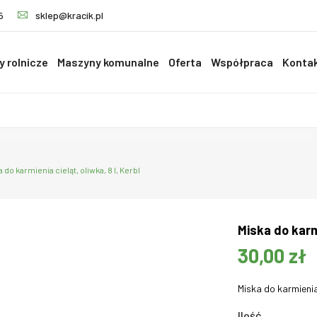
5
sklep@kracik.pl
 rolnicze
Maszyny komunalne
Oferta
Współpraca
Konta
 do karmienia cieląt, oliwka, 8 l, Kerbl
Miska do karmi
30,00 zł
Miska do karmienia 
Ilość