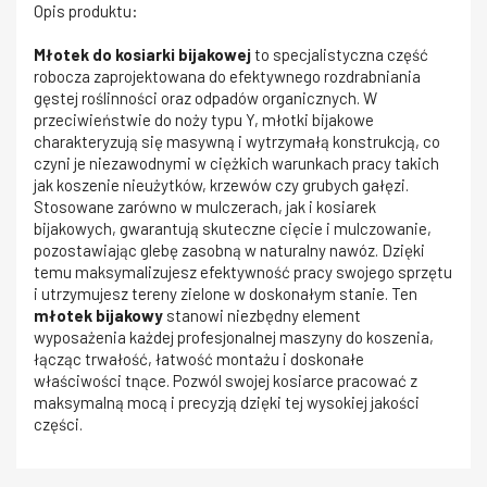
Opis produktu:
Młotek do kosiarki bijakowej
to specjalistyczna część
robocza zaprojektowana do efektywnego rozdrabniania
gęstej roślinności oraz odpadów organicznych. W
przeciwieństwie do noży typu Y, młotki bijakowe
charakteryzują się masywną i wytrzymałą konstrukcją, co
czyni je niezawodnymi w ciężkich warunkach pracy takich
jak koszenie nieużytków, krzewów czy grubych gałęzi.
Stosowane zarówno w mulczerach, jak i kosiarek
bijakowych, gwarantują skuteczne cięcie i mulczowanie,
pozostawiając glebę zasobną w naturalny nawóz. Dzięki
temu maksymalizujesz efektywność pracy swojego sprzętu
i utrzymujesz tereny zielone w doskonałym stanie. Ten
młotek bijakowy
stanowi niezbędny element
wyposażenia każdej profesjonalnej maszyny do koszenia,
łącząc trwałość, łatwość montażu i doskonałe
właściwości tnące. Pozwól swojej kosiarce pracować z
maksymalną mocą i precyzją dzięki tej wysokiej jakości
części.