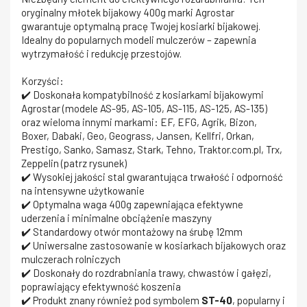
oryginalny młotek bijakowy 400g marki Agrostar
gwarantuje optymalną pracę Twojej kosiarki bijakowej.
Idealny do popularnych modeli mulczerów – zapewnia
wytrzymałość i redukcję przestojów.
Korzyści:
✔️ Doskonała kompatybilność z kosiarkami bijakowymi
Agrostar (modele AS-95, AS-105, AS-115, AS-125, AS-135)
oraz wieloma innymi markami: EF, EFG, Agrik, Bizon,
Boxer, Dabaki, Geo, Geograss, Jansen, Kellfri, Orkan,
Prestigo, Sanko, Samasz, Stark, Tehno, Traktor.com.pl, Trx,
Zeppelin (patrz rysunek)
✔️ Wysokiej jakości stal gwarantująca trwałość i odporność
na intensywne użytkowanie
✔️ Optymalna waga 400g zapewniająca efektywne
uderzenia i minimalne obciążenie maszyny
✔️ Standardowy otwór montażowy na śrubę 12mm
✔️ Uniwersalne zastosowanie w kosiarkach bijakowych oraz
mulczerach rolniczych
✔️ Doskonały do rozdrabniania trawy, chwastów i gałęzi,
poprawiający efektywność koszenia
✔️ Produkt znany również pod symbolem
ST-40
, popularny i