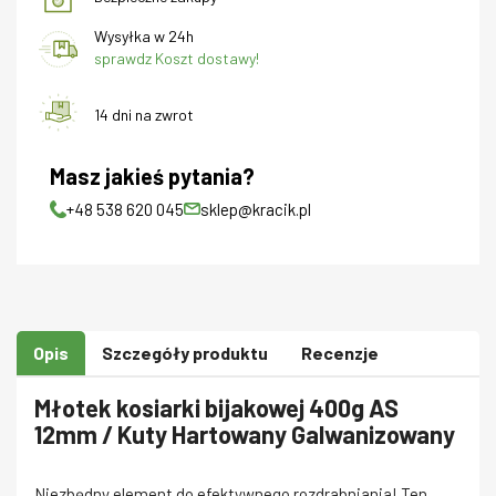
Wysyłka w 24h
sprawdz Koszt dostawy!
14 dni na zwrot
Masz jakieś pytania?
+48 538 620 045
sklep@kracik.pl
Opis
Szczegóły produktu
Recenzje
Młotek kosiarki bijakowej 400g AS
12mm / Kuty Hartowany Galwanizowany
Niezbędny element do efektywnego rozdrabniania! Ten