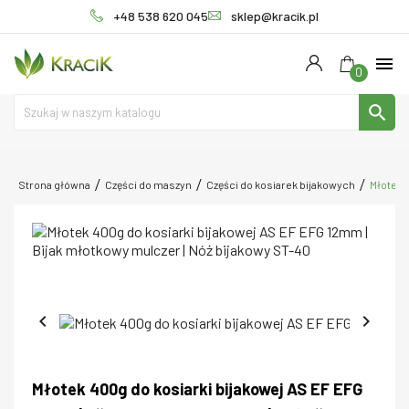
+48 538 620 045
sklep@kracik.pl
menu
0
search
Strona główna
Części do maszyn
Części do kosiarek bijakowych
Młotek 


Młotek 400g do kosiarki bijakowej AS EF EFG