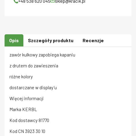
+48 538 620 045
sklep@kracik.pl
Opis
Szczegóły produktu
Recenzje
zawór kulkowy zapobiega kapaniu
z drutem do zawieszenia
różne kolory
dostarczane w display‘u
Więcej informacji
Marka
KERBL
Kod dostawcy
81770
Kod CN
3923 30 10