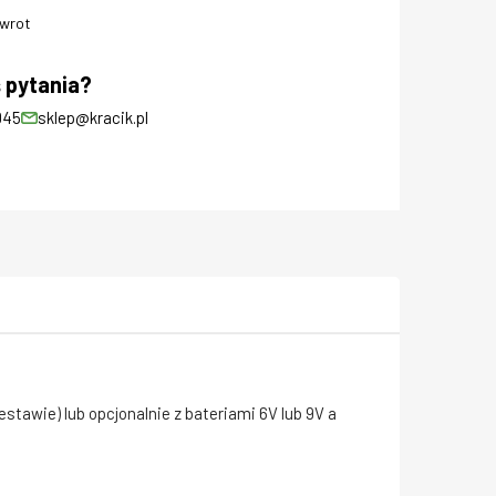
zwrot
 pytania?
045
sklep@kracik.pl
tawie) lub opcjonalnie z bateriami 6V lub 9V a