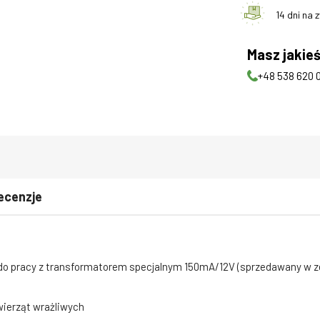
14 dni na 
Masz jakieś
+48 538 620 
ecenzje
do pracy z transformatorem specjalnym 150mA/12V (sprzedawany w zes
wierząt wrażliwych