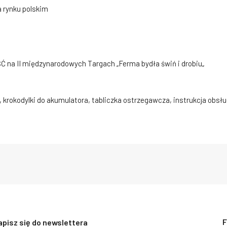
na rynku polskim
Ć na II międzynarodowych Targach „Ferma bydła świń i drobiu„
, krokodylki do akumulatora, tabliczka ostrzegawcza, instrukcja obsłu
F
apisz się do newslettera