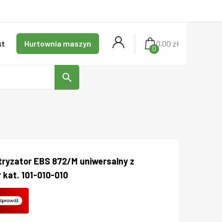
kt
Hurtownia maszyn
0,00 zł
0
search
tryzator EBS 872/M uniwersalny z
 kat. 101-010-010