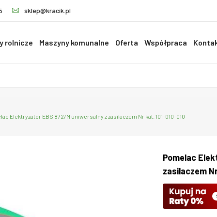
5
sklep@kracik.pl
 rolnicze
Maszyny komunalne
Oferta
Współpraca
Konta
ac Elektryzator EBS 872/M uniwersalny z zasilaczem Nr kat. 101-010-010
Pomelac Elek
zasilaczem Nr