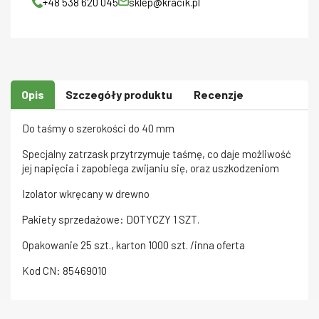
+48 538 620 045
sklep@kracik.pl
Opis
Szczegóły produktu
Recenzje
Do taśmy o szerokości do 40 mm
Specjalny zatrzask przytrzymuje taśmę, co daje możliwość
jej napięcia i zapobiega zwijaniu się, oraz uszkodzeniom
Izolator wkręcany w drewno
Pakiety sprzedażowe: DOTYCZY 1 SZT.
Opakowanie 25 szt., karton 1000 szt. /inna oferta
Kod CN: 85469010