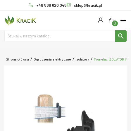
+48 538 620 045
sklep@kracik.pl
menu
0
search
Strona główna
Ogrodzenia elektryczne
Izolatory
Pomelac IZOLATOR IRUVIS