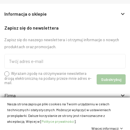
keyboard_arrow_down
Informacja o sklepie
Zapisz się do newslettera
Zapisz się do naszego newslettera i otrzymuj informacje o nowych
produktach oraz promocjach.
Wyrażam zgodę na otrzymywanie newslettera
drogą elektroniczną na podany przeze mnie adres e-
mail.

Firma

Informacje
Nasza strona zapisuje pliki cookies na Twoim urządzeniu w celach
technicznych i statystycznych. Możesz je wyłączyć w ustawieniach
przeglądarki. Dalsze korzystanie ze strony jest równoznaczne z
akceptacją. Więcej w [
Polityce prywatności
].
Więcej informacji
© 2026 - kracik.pl