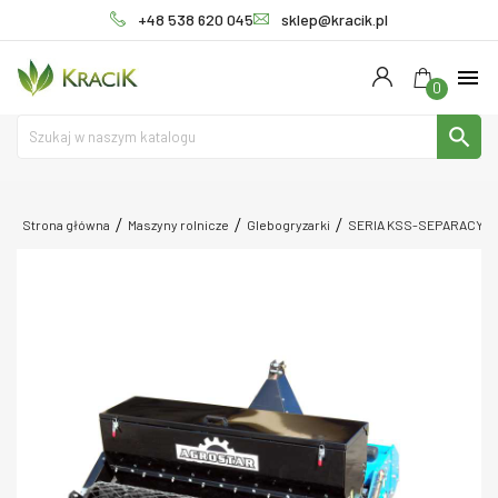
+48 538 620 045
sklep@kracik.pl
menu
0
search
Strona główna
Maszyny rolnicze
Glebogryzarki
SERIA KSS-SEPARACYJ