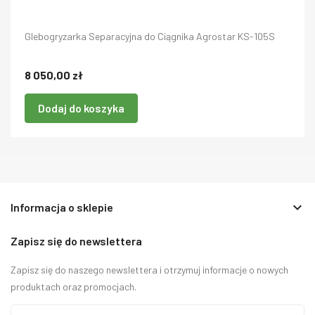
Glebogryzarka Separacyjna do Ciągnika Agrostar KS-105S
8 050,00 zł
Dodaj do koszyka
keyboard_arrow_down
Informacja o sklepie
Zapisz się do newslettera
Zapisz się do naszego newslettera i otrzymuj informacje o nowych
produktach oraz promocjach.