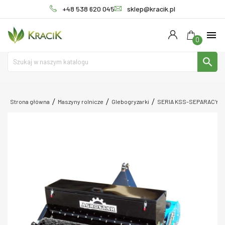
+48 538 620 045
sklep@kracik.pl
menu
0
search
Strona główna
Maszyny rolnicze
Glebogryzarki
SERIA KSS-SEPARACYJ