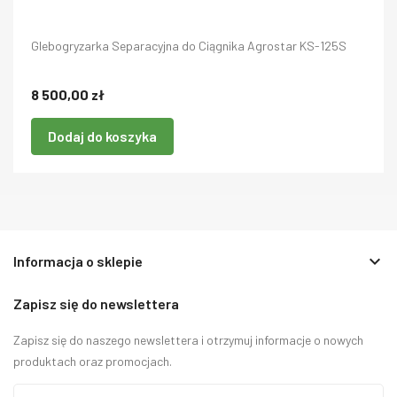
Glebogryzarka Separacyjna do Ciągnika Agrostar KS-125S
8 500,00 zł
Dodaj do koszyka
keyboard_arrow_down
Informacja o sklepie
Zapisz się do newslettera
Zapisz się do naszego newslettera i otrzymuj informacje o nowych
produktach oraz promocjach.