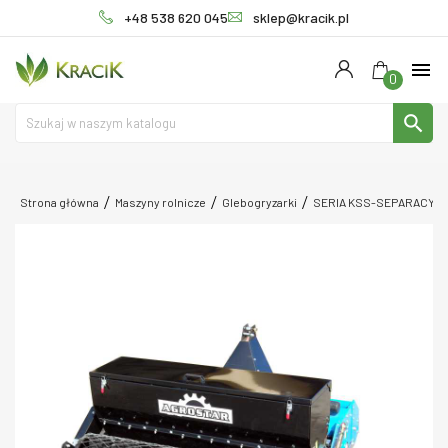
+48 538 620 045
sklep@kracik.pl
menu
0
search
Strona główna
Maszyny rolnicze
Glebogryzarki
SERIA KSS-SEPARACYJ