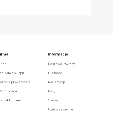
irma
Informacje
 nas
Dostawa i zwroty
egulamin sklepu
Płatności
olityka prywatności
Reklamacje
spółpraca
Raty
ontakt z nami
Serwis
Części zamienne