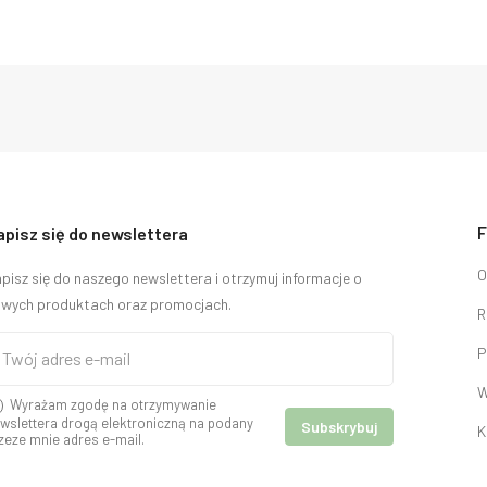
F
apisz się do newslettera
O
pisz się do naszego newslettera i otrzymuj informacje o
wych produktach oraz promocjach.
R
P
W
Wyrażam zgodę na otrzymywanie
wslettera drogą elektroniczną na podany
K
zeze mnie adres e-mail.