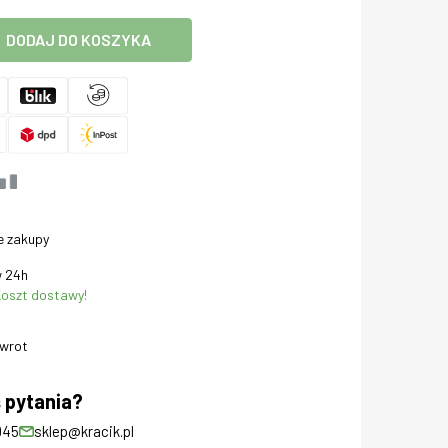
DODAJ DO KOSZYKA
e zakupy
 24h
oszt dostawy!
zwrot
 pytania?
045
sklep@kracik.pl