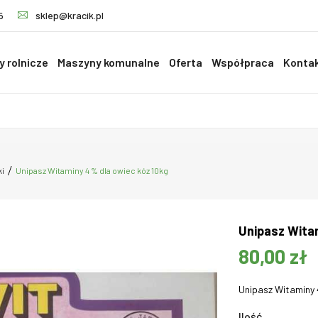
5
sklep@kracik.pl
 rolnicze
Maszyny komunalne
Oferta
Współpraca
Konta
i
Unipasz Witaminy 4 % dla owiec kóz 10kg
Unipasz Witam
80,00 zł
Unipasz Witaminy 
Ilość