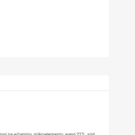
zoni na witaminy, mikroelementy, wapń 22%, sód