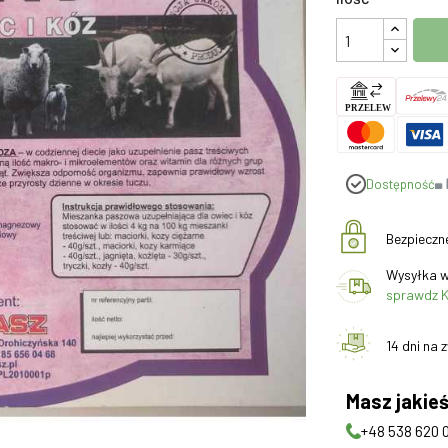
Dostępność
Bezpieczn
Wysyłka w
sprawdz K
14 dni na 
Masz jakieś
+48 538 620 