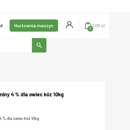
kt
Hurtownia maszyn
0,00 zł
0
search
iny 4 % dla owiec kóz 10kg
4 % dla owiec kóz 10kg