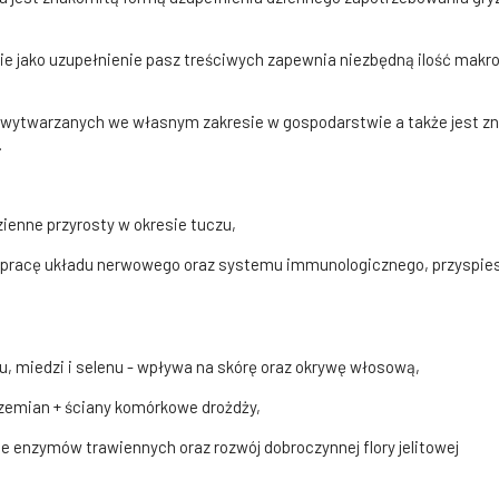
jako uzupełnienie pasz treściwych zapewnia niezbędną ilość makro-
wytwarzanych we własnym zakresie w gospodarstwie a także jest z
.
zienne przyrosty w okresie tuczu,
racę układu nerwowego oraz systemu immunologicznego, przyspiesza
, miedzi i selenu - wpływa na skórę oraz okrywę włosową,
zemian + ściany komórkowe drożdży,
e enzymów trawiennych oraz rozwój dobroczynnej flory jelitowej