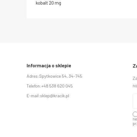
kobalt 20 mg
Informacja o sklepie
Z
Adres:
Spytkowice 54, 34-745
Za
no
Telefon:
+48 538 620 045
E-mail:
sklep@kracik.pl
ne
pr