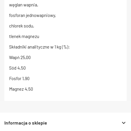
węglan wapnia,
fosforan jednowapniowy,
chlorek sodu,
tlenek magnezu
Składniki analityczne w 1 kg (%):
Wapń 25,00
Sód 4,50
Fosfor 1,90
Magnez 4,50
keyboard_arrow_down
Informacja o sklepie