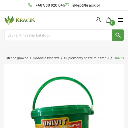
+48 538 620 045
sklep@kracik.pl
menu
0
search
Strona główna
Hodowla zwierząt
Suplementy pasze mieszanki
Univit u