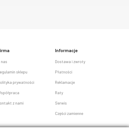
irma
Informacje
 nas
Dostawa i zwroty
egulamin sklepu
Płatności
olityka prywatności
Reklamacje
spółpraca
Raty
ontakt z nami
Serwis
Części zamienne