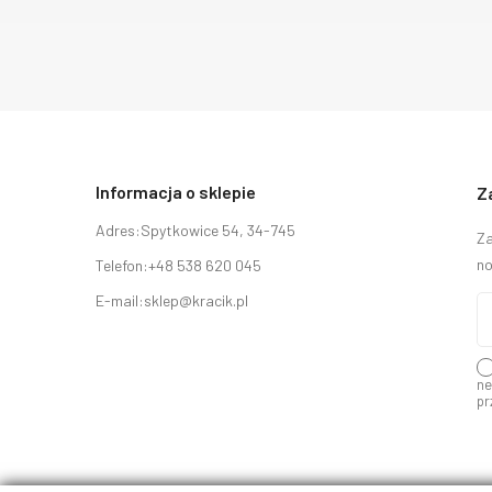
Informacja o sklepie
Z
Adres:
Spytkowice 54, 34-745
Za
no
Telefon:
+48 538 620 045
E-mail:
sklep@kracik.pl
ne
pr