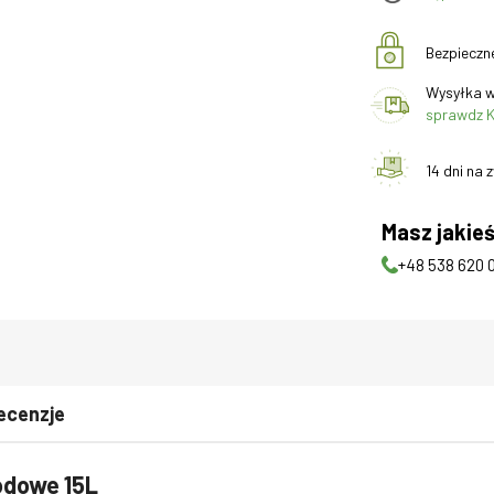
Bezpieczn
Wysyłka w
sprawdz K
14 dni na 
Masz jakieś
+48 538 620 
ecenzje
odowe 15L