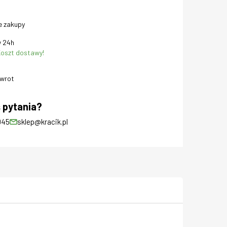
e zakupy
 24h
oszt dostawy!
zwrot
 pytania?
045
sklep@kracik.pl