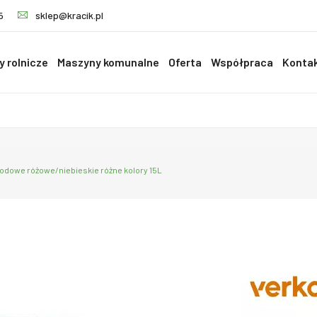
5
sklep@kracik.pl
 rolnicze
Maszyny komunalne
Oferta
Współpraca
Konta
odowe różowe/niebieskie różne kolory 15L