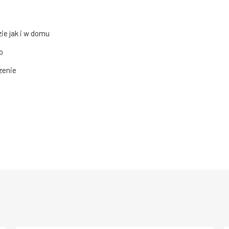
ie jak i w domu
o
zenie