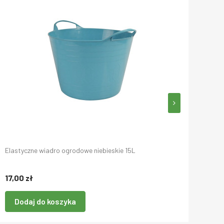
Elastyczne wiadro ogrodowe niebieskie 15L
Elas
17,00 zł
26,0
Dodaj do koszyka
D