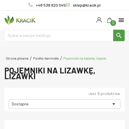
+48 538 620 045
sklep@kracik.pl
menu
0
search
Strona główna
Poidła i karmidła
Pojemniki na lizawkę, lizawki
POJEMNIKI NA LIZAWKĘ,
LIZAWKI
Jest 9 produktów.

Dostępne