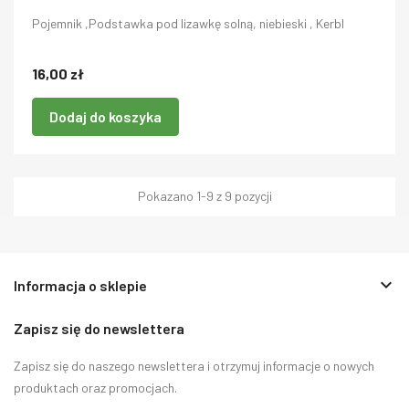
Pojemnik ,Podstawka pod lizawkę solną, niebieski , Kerbl
16,00 zł
Dodaj do koszyka
Pokazano 1-9 z 9 pozycji
keyboard_arrow_down
Informacja o sklepie
Zapisz się do newslettera
Zapisz się do naszego newslettera i otrzymuj informacje o nowych
produktach oraz promocjach.