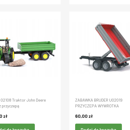
 02108 Traktor John Deere
ZABAWKA BRUDER U02019
z przyczepą
PRZYCZEPA WYWROTKA
0 zł
60,00 zł
daj do koszyka
Dodaj do koszyka