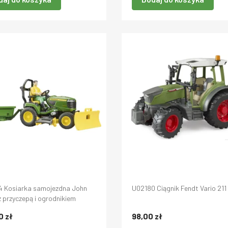
4 Kosiarka samojezdna John
U02180 Ciągnik Fendt Vario 211
z przyczepą i ogrodnikiem
0 zł
98,00 zł