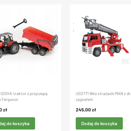
 02045 traktor z przyczepą
U02771 Wóz strażacki MAN z dra
y Ferguson
sygnałem
0 zł
245,00 zł
daj do koszyka
Dodaj do koszyka