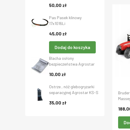
Babuni bez GMO 20 kg,
50,00 zł
GoldPasz, Gold-Pasz
Pas Pasek klinowy
17x1016Li
45,00 zł
Dodaj do koszyka
Blacha osłony
bezpieczeństwa Agrostar
70x105 mm- Deflektor do
10,00 zł
kosiarki bijakowej - Osłona
blaszana - Szeroka blaszka
Ostrze , nóż glebogryzarki
separacyjnej Agrostar KS-S
Bruder
Lewe
Masse
35,00 zł
188,0
Do