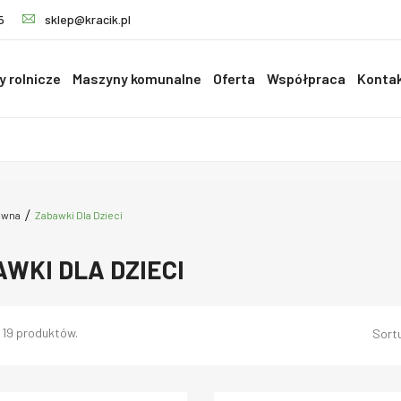
5
sklep@kracik.pl
 rolnicze
Maszyny komunalne
Oferta
Współpraca
Konta
ówna
Zabawki Dla Dzieci
WKI DLA DZIECI
 19 produktów.
Sortu