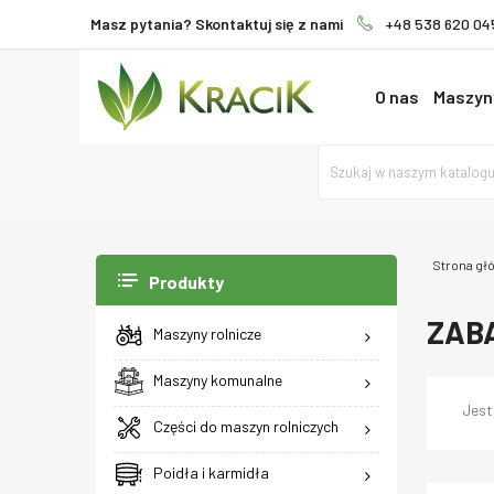
Masz pytania? Skontaktuj się z nami
+48 538 620 04
O nas
Maszyny
Strona gł
Produkty
ZABA
Maszyny rolnicze
Maszyny komunalne
Jest
Części do maszyn rolniczych
Poidła i karmidła