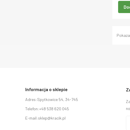
Do
Pokazan
Informacja o sklepie
Z
Adres:
Spytkowice 54, 34-745
Za
no
Telefon:
+48 538 620 045
E-mail:
sklep@kracik.pl