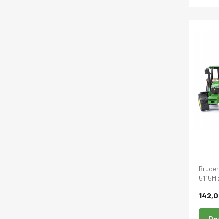
Bruder
5115M 
142,0
Do