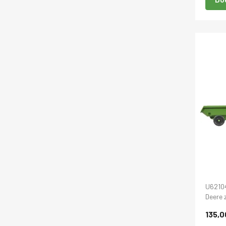
U6210
Deere 
135,0